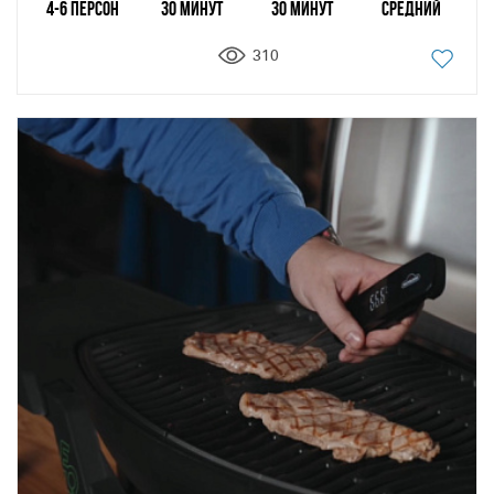
4-6 персон
30 минут
30 минут
Средний
310