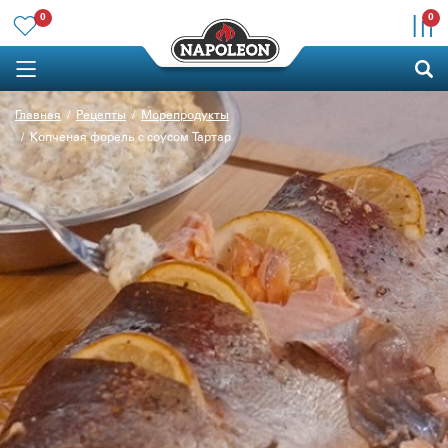
0
0
Главная
Рецепты
Морепродукты
Копченая форель с соусом Тартар