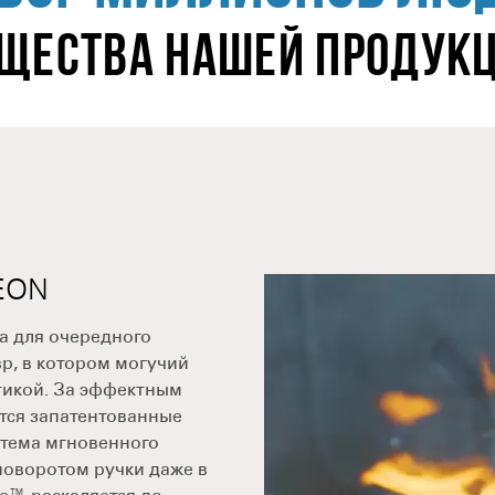
ЩЕСТВА НАШЕЙ ПРОДУКЦ
EON
а для очередного
р, в котором могучий
етикой. За эффектным
тся запатентованные
стема мгновенного
 поворотом ручки даже в