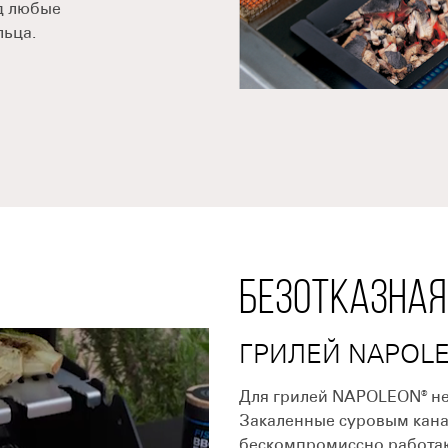
д любые
льца.
БЕЗОТКАЗНАЯ
ГРИЛЕЙ NAPOL
Для грилей NAPOLEON® не 
Закаленные суровым кана
бескомпромиссно работают