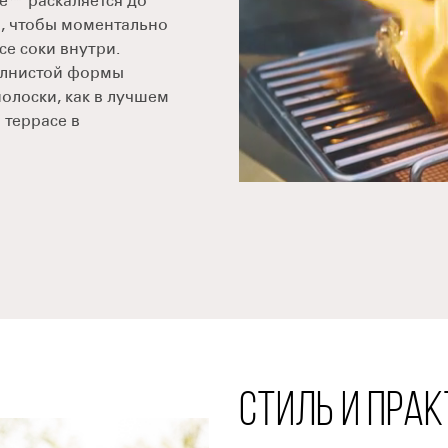
ne™ раскаляется до
ы, чтобы моментально
се соки внутри.
олнистой формы
олоски, как в лучшем
 террасе в
СТИЛЬ И ПРА