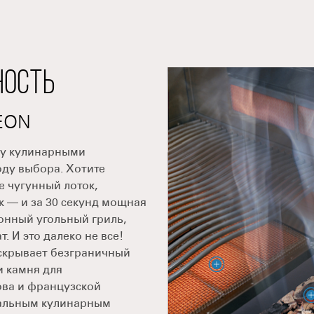
НОСТЬ
EON
ду кулинарными
ду выбора. Хотите
 чугунный лоток,
к — и за 30 секунд мощная
онный угольный гриль,
 И это далеко не все!
скрывает безграничный
и камня для
ова и французской
сальным кулинарным