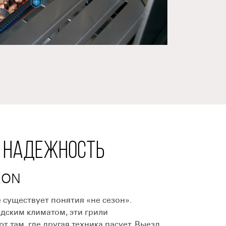
 НАДЕЖНОСТЬ
EON
существует понятия «не сезон».
дским климатом, эти грили
 там, где другая техника пасует. Выезд