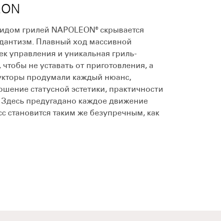
EON
видом грилей NAPOLEON® скрывается
дантизм. Плавный ход массивной
ек управления и уникальная гриль-
, чтобы не уставать от приготовления, а
укторы продумали каждый нюанс,
ошение статусной эстетики, практичности
 Здесь предугадано каждое движение
с становится таким же безупречным, как