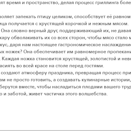
ят время и пространство, делая процесс гриллинга бол
яет запекать птицу целиком, способствует её равно
ица получается с хрустящей корочкой и нежным мясом.
Она словно верный друг, поддерживающий их, не давая 
ару обволакивать их со всех сторон, чтобы мясо стало м
кус, даря нам настоящее гастрономическое наслаждени
ножек? Она обеспечивает им равномерное пропекание
 Каждая ножка становится хрустящей, золотистой и нев
сиять во всей красе на столе перед гостями.
оздают атмосферу праздника, превращая процесс при
ам не просто готовить, а создавать кулинарные истории
оберутся вместе, чтобы насладиться плодами вашего труд
 и заботой, живет частичка этого волшебства.