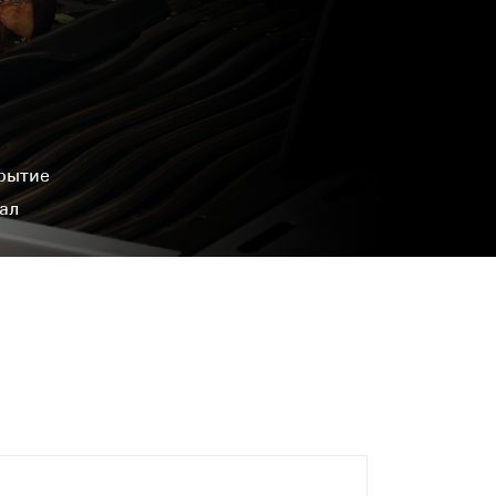
рытие
ал