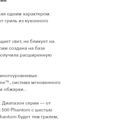
ями
ая одним характером:
т гриль из кухонного
ает свет, не бликует на
рии создана на базе
 получила расширенную
 многоуровневые
one™, система мгновенного
 обжарки...
. Диапазон серии — от
e 500 Phantom с шестью
hantom будет тем грилем,