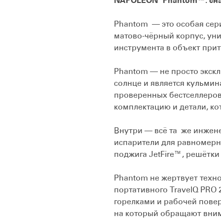
NAPOLEON® Phantom™: сна
Phantom — это особая се
матово-чёрный корпус, ун
инструмента в объект прит
Phantom — не просто экскл
солнце и является кульмин
проверенных бестселлеров 
комплектацию и детали, ко
Внутри — всё та же инжен
испарители для равномерно
поджига JetFire™, решётк
Phantom не жертвует техно
портативного TravelQ PRO 
горелками и рабочей повер
на который обращают внима