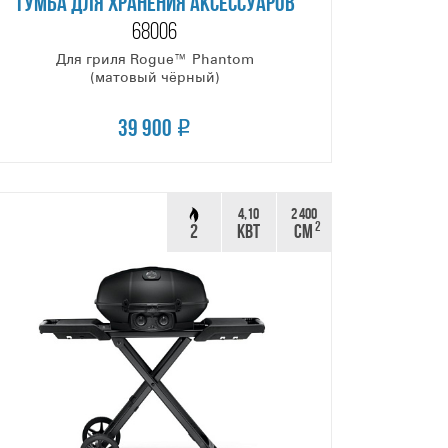
ТУМБА ДЛЯ ХРАНЕНИЯ АКСЕССУАРОВ
68006
Для гриля Rogue™ Phantom
(матовый чёрный)
39 900
4,10
2 400
2
2
КВТ
СМ