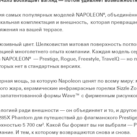
чала восхищает взгляд — потом удивляет возможност
рия самых популярных моделей NAPOLEON®, объединённ
икальная комплектация и внешность, которая превращае
яжения на вашей террасе.
юзивный цвет. Шелковистая матовая поверхность поглощ
ацией многолетнего опыта компании. Каждая модель се
NAPOLEON® — Prestige, Rogue, Freestyle, TravelQ — но
торых нет в стандартных версиях.
ерная мощь, за которую Napoleon ценят по всему миру:
го жара, керамические инфракрасные горелки Sizzle Z
и запатентованной формы Wave™ с фирменным рисунком
логией ради внешности — он объединяет и то, и другое
285X Phantom для путешествий до флагманского Prestig
хностью 5 700 см². Какой бы формат вы ни выбрали — P
ние. И тем, к которому возвращаются снова и снова.