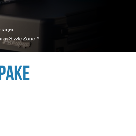
ктация
ки Sizzle Zone™
раке