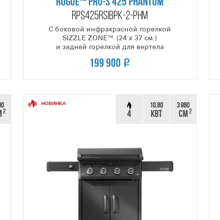
ROGUE™ PRO-S 425 PHANTOM
RPS425RSIBPK-2-PHM
С боковой инфракрасной горелкой
SIZZLE ZONE™ (24 х 37 см.)
и задней горелкой для вертела
199 900
00
10,80
3 980
НОВИНКА
2
2
М
4
КВТ
СМ