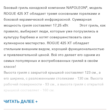
Газовый гриль канадской компании NAPOLEON®, модель
ROGUE 425 XT обладает тремя основными горелками и
боковой керамической инфракрасной. Суммарная
мощность гриля составляет 17,25 кВт. Этот гриль, как
правило, выбирают люди, которые уже погрузились в
культуру барбекю и хотят совершенствовать свое
кулинарное мастерство. ROGUE 425 XT обладает
стильным внешним видом, хорошей функциональностью
и привлекательной ценой. Всё это делает его одним из
самых популярных и востребованных грилей в своём
классе!
Высота гриля с закрытой крышкой составляет 123 см., а
его ширина, с разложенными столиками - 130 см. Высота
рабочей поверхности - 93 см., а высота гриля с открытой
крышкой составляет - 160 см.
ЧИТАТЬ ДАЛЕЕ +
Крышка гриля изготовлена из нержавеющей стали, а её