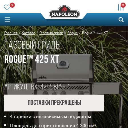
0
0
Главная
Каталог
Газовые грили
Rogue
Rogue™ 425 XT
ГАЗОВЫЙ ГРИЛЬ
ROGUE™ 425 XT
Артикул:
RXT425SIBPSS-1
Поставки прекращены
4 горелки с независимым поджигом
Площадь для приготовления 4 300 см²