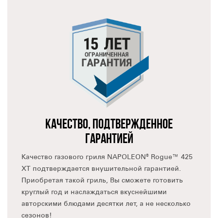
рельефные боковины, выполненные из литого алюминия,
придают грилю элегантный внешний вид. У крышки
очень удобная, эргономичная ручка.
Конструкция крышки двухслойная: она состоит из
внешней панели и внутреннего теплоотражающего
экрана. Это сделано исключительно для того, чтобы при
длительном воздействии высоких температур внешняя
панель не меняла свой исходный цвет.
Термометр ACCU-PROBE™, установленный на крышке
гриля, позволяет контролировать температуру в
Фаренгейтах и Цельсиях. Для вашего удобства на нём
КАЧЕСТВО, ПОДТВЕРЖДЕННОЕ
указан диапазон рекомендуемых температур для
ГАРАНТИЕЙ
различных способов приготовления таких как: копчение,
запекание или обжарка.
Качество газового гриля NAPOLEON® Rogue™ 425
С левой и правой стороны от очага расположены
XT подтверждается внушительной гарантией.
функциональные столики. Оба столика имеют крючки для
Приобретая такой гриль, Вы сможете готовить
удобного размещения кухонных принадлежностей.
круглый год и наслаждаться вкуснейшими
В левом боковом столике находится керамическая,
авторскими блюдами десятки лет, а не несколько
высокоэффективная, инфракрасная горелка SIZZLE
сезонов!