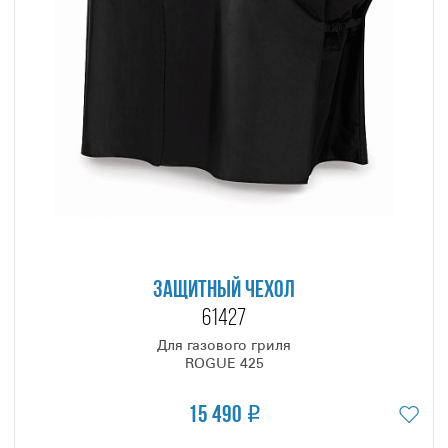
момент поворота ручки управления. JETFIRE™ - это очень
надежная электромеханическая система, которая
работает без батареек и гарантирует поджиг при каждом
включении даже в сильные морозы!
На одну горелку приходится 20,0 см. рабочей
поверхности. А инновационная гриль-система с
испарителями, расположенными на разных уровнях с
определённым уклоном, обеспечивает свободную
циркуляцию плотных потоков конвекционного жара и
равномерную интенсивность инфракрасного излучения,
воздействующего на всю рабочую поверхность, не
оставляя холодных зон.
ЗАЩИТНЫЙ ЧЕХОЛ
В очаге предусмотрена полка второго яруса глубиной 17,0
61427
см. Она очень удобна, когда приходится готовить сразу
Для газового гриля
несколько блюд и необходимо сформировать разные
ROGUE 425
температурные зоны. И при этом, её легко убрать, если
нужно.
15 490
Очаг оснащён специальными посадочными местами для