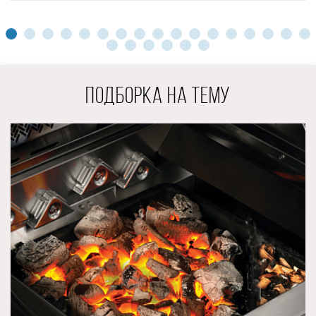
вертела, на котором вы сможете приготовить невероятно
сочные и ароматные блюда с румяной корочкой.
Как и все стационарные газовые грили NAPOLEON®,
ROGUE 425 XT является гибридным, то есть в нём можно
готовить на раскаленных углях, используя вот такой
чугунный лоток. При этом процесс розжига углей будет
ПОДБОРКА НА ТЕМУ
быстрым и комфортным.
Для того, чтобы воспользоваться данным лотком,
необходимо установить его внутрь гриля, поверх газовых
горелок. Насыпать в него уголь и при желании добавить
щепу для копчения в специальный отсек, если требуется
придать блюду особый аромат. Включить горелки, чтобы
поджечь уголь, и, когда он разожжётся, выключить газ. И
вы сможете готовить на газовом гриле, как на угольном, с
возможностью использования прямого или косвенного
методов приготовления!
Основание гриля изготовлено из оцинкованной стали с
порошковым покрытием и имеет четыре всепогодных
колеса со стопорами для надежной фиксации гриля на