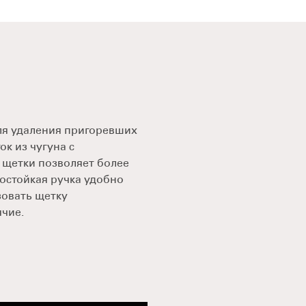
для удаления пригоревших
к из чугуна с
 щетки позволяет более
остойкая ручка удобно
зовать щетку
ячие.