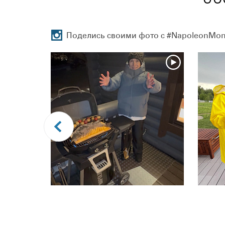
Поделись своими фото с #NapoleonMo
ШЕ