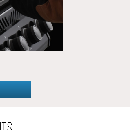
Я
NTS