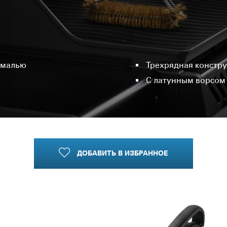
эмалью
Трехрядная констр
С латунным ворсом
ДОБАВИТЬ
В ИЗБРАННОЕ