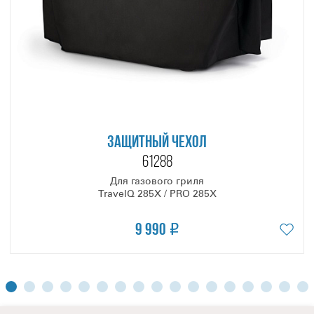
Владелец TravelQ всегда сможет значительно
расширить функциональные возможности своего гриля за
счёт множества опциональных аксессуаров:
TravelQ 285X можно превратить в настоящую жаровню с
вертелом, используя специальную вставку (
арт. 69282
).
Установив её на очаг гриля, вы сможете готовить
невероятно сочные и ароматные блюда с румяной
корочкой.
ЗАЩИТНЫЙ ЧЕХОЛ
Благодаря этой же вставке гриль можно использовать как
61288
пицца-печь с помощью набора из двух камней из
высокотехнологичной керамики (
арт. 70000
). А
Для газового гриля
TravelQ 285X / PRO 285X
фронтальная дверка обеспечит быстрый и удобный
доступ к ним без потери температуры под крышкой
9 990
гриля, когда вы готовите пиццу или выпечку.
С помощью специальной трубки для щепы (
арт.
67011
), в грилях серии TravelQ можно подкоптить любой
продукт. Для этого нужно заложить щепу в трубку,
поместить её на одну из горелок и отрегулировать