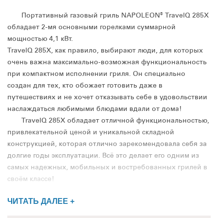
Портативный газовый гриль NAPOLEON® TravelQ 285X
обладает 2-мя основными горелками суммарной
мощностью 4,1 кВт.
TravelQ 285X, как правило, выбирают люди, для которых
очень важна максимально-возможная функциональность
при компактном исполнении гриля. Он специально
создан для тех, кто обожает готовить даже в
путешествиях и не хочет отказывать себе в удовольствии
наслаждаться любимыми блюдами вдали от дома!
TravelQ 285X обладает отличной функциональностью,
привлекательной ценой и уникальной складной
конструкцией, которая отлично зарекомендовала себя за
долгие годы эксплуатации. Всё это делает его одним из
самых надежных, мобильных и востребованных грилей в
своём классе!
ЧИТАТЬ ДАЛЕЕ +
Высота гриля с закрытой крышкой составляет 99 см., а
его ширина - 103 см. Высота рабочей поверхности - 84 см.,