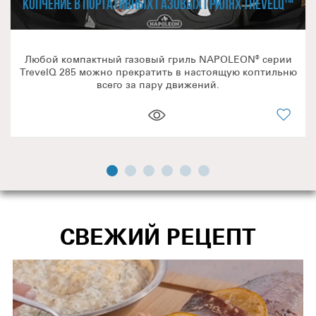
КОПЧЕНИЕ В ПОРТАТИВНЫХ ГАЗОВЫХ ГРИЛЯХ TREVELQ™
надёжно служить вам долгие годы!
Если у вас остались вопросы по данной модели или
другой продукции из линейки NAPOLEON®, обращайтесь к
нашим официальным партнёрам в вашем регионе!
Любой компактный газовый гриль NAPOLEON® серии
TrevelQ 285 можно прекратить в настоящую коптильню
всего за пару движений.
СВЕЖИЙ РЕЦЕПТ