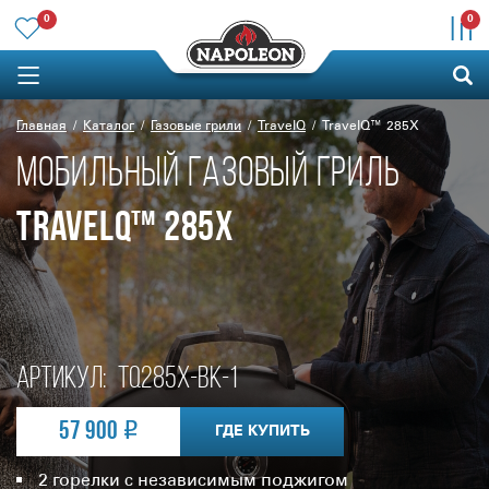
0
0
Главная
Каталог
Газовые грили
TravelQ
TravelQ™ 285X
МОБИЛЬНЫЙ ГАЗОВЫЙ ГРИЛЬ
TRAVELQ™ 285X
Артикул:
TQ285X-BK-1
57 900
ГДЕ КУПИТЬ
2 горелки с независимым поджигом