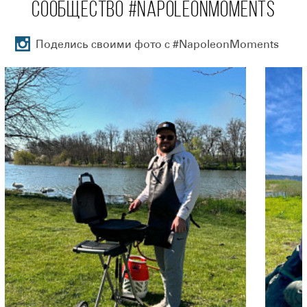
скобами, которые будут удерживать гриль в сложенном
СООБЩЕСТВО #NAPOLEONMOMENTS
виде.
В таком состоянии левый столик складывается и служит
Поделись своими фото с #NapoleonMoments
опорой, если гриль установлен в вертикальном
положение.
Тележка оснащена двумя большими всепогодными
колесами для комфортного перемещения гриля по
неровным поверхностям.
В рабочее состояние гриль приводится за считанные
секунды. Для этого нужно наступить ногой на подножку и
поднять гриль за ручку. При достижении грилем нужного
положения, флажок-фиксатор автоматически защелкнется
и гриль будет приведён в рабочее состояние. Всё очень
быстро, просто и надёжно!
Под очагом расположен алюминиевый поддон-
жиросборник со сменным вкладышем, который легко
достать, когда вы чистите гриль.
TravelQ 285X работает от газового картриджа с
резьбовым соединением, который можно купить в любом