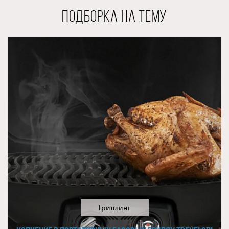
интенсивность пламени для того чтобы щепа тлела, а не
горела. И таким образом у вас будет возможность
ПОДБОРКА НА ТЕМУ
придать блюду особый аромат.
С помощью чугунной планчи (
арт. 56080
) можно
приготовить множество потрясающих блюд или завтрак,
как дома, не отказывая себе в удовольствии даже в
путешествиях. Планча устанавливается вместо одной из
решёток. На ней вы сможете приготовить жареную
картошку, мясо, яичницу, поджарить овощи. Вы только
представьте себе… всё шкварчит, пузырится… Зааапах…
на всю округу. Красота…
Благодаря своим функциональным возможностям,
портативные газовые грили TravelQ-285X позволят
воплотить в жизнь огромное количество кулинарных
рецептов и абсолютно точно удовлетворят
гастрономические запросы увлечённых поваров даже в
путешествиях.
Гриллинг
Качество грилей NAPOLEON® TravelQ 285X
подтверждается солидной гарантией. Этот гриль будет