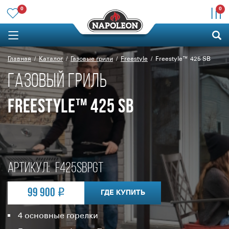
0
0
Главная
Каталог
Газовые грили
Freestyle
Freestyle™ 425 SB
ГАЗОВЫЙ ГРИЛЬ
FREESTYLE™ 425 SB
Артикул:
F425SBPGT
99 900
ГДЕ КУПИТЬ
4 основные горелки