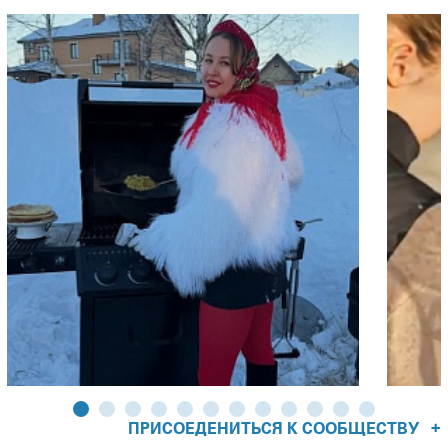
распределение восходящих потоков конвекционного
жара под крышкой гриля.
Над рабочей поверхностью предусмотрена полка второго
яруса глубиной 15 см. Она очень удобна, когда
приходится готовить сразу несколько блюд и необходимо
сформировать разные температурные зоны. И при этом,
её легко убрать, если нужно. Очаг гриля оснащён
специальными посадочными местами для установки
опционального электрического вертела (
арт. 69302
), на
котором вы сможете приготовить невероятно сочные и
ароматные блюда с румяной корочкой.
Как и все стационарные газовые грили NAPOLEON®,
Freestyle™ 425 SB является гибридным грилем, то есть в
нём можно готовить и на раскаленных углях, используя
специальный чугунный лоток (
арт. 67732
). При этом
процесс розжига углей будет быстрым и комфортным.
+
ПРИСОЕДЕНИТЬСЯ К СООБЩЕСТВУ
Для того, чтобы воспользоваться чугунным лотком,