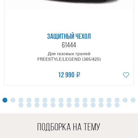
Левое, для доступа к лотку-жиросборнику со сменным
вкладышем, а правое, для доступа к запорному вентилю
газового баллона.
Несмотря на то, что Freestyle™ 425 SB является грилем
ЗАЩИТНЫЙ ЧЕХОЛ
начального уровня, его возможности позволят воплотить
61444
в жизнь большое количество кулинарных рецептов и
абсолютно точно удовлетворят гастрономические
Для газовых грилей
FREESTYLE/LEGEND (365/425)
запросы начинающих поваров. Если у вас остались
вопросы по данной модели, обращайтесь к
12 990
нашим
официальным партнёрам
в вашем регионе.
ПОДБОРКА НА ТЕМУ