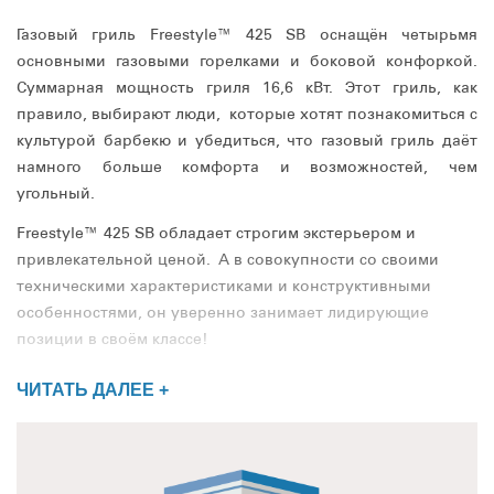
Газовый гриль Freestyle™ 425 SB оснащён четырьмя
основными газовыми горелками и боковой конфоркой.
Суммарная мощность гриля 16,6 кВт. Этот гриль, как
правило, выбирают люди, которые хотят познакомиться с
культурой барбекю и убедиться, что газовый гриль даёт
намного больше комфорта и возможностей, чем
угольный.
Freestyle™ 425 SB обладает строгим экстерьером и
привлекательной ценой. А в совокупности со своими
техническими характеристиками и конструктивными
особенностями, он уверенно занимает лидирующие
позиции в своём классе!
ЧИТАТЬ ДАЛЕЕ +
Высота гриля с закрытой крышкой 116 см. Ширина с
разложенными столиками составляет 132 см.
Крышка гриля покрыта полуматовой эмалью, а боковины,
выполненные из литого алюминия, придают грилю