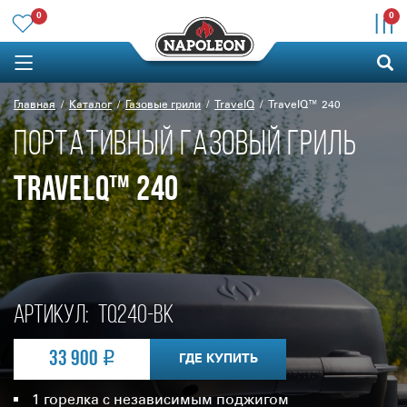
0
0
Главная
Каталог
Газовые грили
TravelQ
TravelQ™ 240
ПОРТАТИВНЫЙ ГАЗОВЫЙ ГРИЛЬ
TRAVELQ™ 240
Артикул:
TQ240-BK
33 900
ГДЕ КУПИТЬ
1 горелка с независимым поджигом