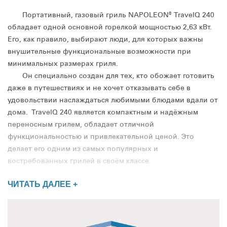
Портативный, газовый гриль NAPOLEON® TravelQ 240
обладает одной основной горелкой мощностью 2,63 кВт.
Его, как правило, выбирают люди, для которых важны
внушительные функциональные возможности при
минимальных размерах гриля.
Он специально создан для тех, кто обожает готовить
даже в путешествиях и не хочет отказывать себе в
удовольствии наслаждаться любимыми блюдами вдали от
дома. TravelQ 240 является компактным и надёжным
переносным грилем, обладает отличной
функциональностью и привлекательной ценой. Это
делает его одним из самых популярных и
востребованных грилей в своём классе.
ЧИТАТЬ ДАЛЕЕ +
Высота гриля TravelQ 240 с закрытой крышкой
составляет 36 см., его ширина - 63 см., а высота гриля с
открытой крышкой составляет - 70 см.
Крышка и очаг гриля выполнены из стали, покрытой