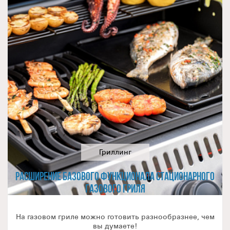
внешний вид гриля и ваш ROGUE 425 всегда будет
выглядеть эстетично!
Благодаря своим функциональным
возможностям, ROGUE 425 RSB позволит воплотить в
жизнь огромное количество кулинарных рецептов и
абсолютно точно удовлетворит гастрономические
запросы увлеченных поваров-любителей.
Качество грилей NAPOLEON®
серии ROGUE подтверждается внушительной гарантией.
Этот гриль будет надёжно служить вам десятки лет, а не
несколько сезонов!
Если у вас остались вопросы по данной модели или
другой продукции из линейки NAPOLEON®, обращайтесь к
Гриллинг
нашим официальным партнёрам в вашем регионе!
РАСШИРЕНИЕ БАЗОВОГО ФУНКЦИОНАЛА СТАЦИОНАРНОГО
ГАЗОВОГО ГРИЛЯ
На газовом гриле можно готовить разнообразнее, чем
вы думаете!