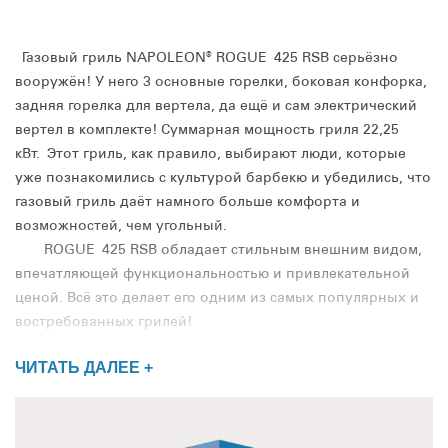
Газовый гриль NAPOLEON® ROGUE 425 RSB серьёзно
вооружён! У него 3 основные горелки, боковая конфорка,
задняя горелка для вертела, да ещё и сам электрический
вертел в комплекте! Суммарная мощность гриля 22,25
кВт. Этот гриль, как правило, выбирают люди, которые
уже познакомились с культурой барбекю и убедились, что
газовый гриль даёт намного больше комфорта и
возможностей, чем угольный.
ROGUE 425 RSB обладает стильным внешним видом,
впечатляющей функциональностью и привлекательной
ценой. Всё это делает его одним из самых популярных и
востребованных грилей!
ЧИТАТЬ ДАЛЕЕ +
Высота гриля с закрытой крышкой составляет 123 см.,
а его ширина, с разложенными столиками - 130 см. Высота
рабочей поверхности - 93 см., а самая высокая часть
гриля при открытой крышке находится на отметке 160