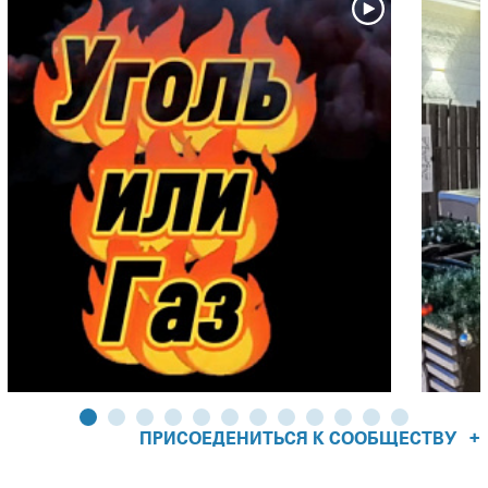
тремя основными газовыми горелками из нержавеющей
стали, мощностью 4,75 кВт каждая. Такой мощности будет
достаточно, чтобы жарить стейки или готовить большие
куски мяса даже зимой!
Каждая горелка оснащена индивидуальной системой
мгновенного поджига - JETFIRE™, которая срабатывает в
момент поворота ручки управления. JETFIRE™ - это очень
надежная электромеханическая система, которая
работает без батареек и гарантирует поджиг даже в
сильные морозы!
На одну горелку приходится 20 см. рабочей
поверхности. А инновационная гриль-система с
испарителями, расположенными на разных уровнях и с
определённым уклоном, обеспечивает свободную
циркуляцию плотных потоков конвекционного жара и
равномерную интенсивность инфракрасного излучения,
воздействующего на всю рабочую поверхность, не
+
ПРИСОЕДЕНИТЬСЯ К СООБЩЕСТВУ
оставляя холодных зон.
В очаге предусмотрена полка второго яруса глубиной