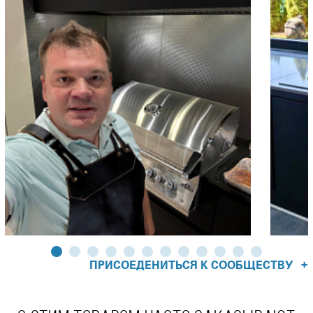
испарителями, расположенными на разных уровнях,
обеспечивает свободную циркуляцию плотных потоков
конвекционного жара и равномерную интенсивность
инфракрасного излучения, эффективно воздействующих
на всю площадь рабочей поверхности, не оставляя
холодных зон.
Большой размер рабочей поверхности и очень
высокая крышка при одной, включённой на минимум,
горелке, обеспечивают возможность грилю BIG 38
работать в низком температурном режиме. Используя
метод Low & Slow, на этом гриле, Вы сможете
приготовить более широкую палитру сочных блюд, чем на
грилях меньшего размера.
Зона рабочей поверхности оборудована подсветкой
для более комфортной работы на гриле в тёмное время
суток, а также полкой второго яруса глубиной 22 см. Она
+
ПРИСОЕДЕНИТЬСЯ К СООБЩЕСТВУ
очень удобна, когда приходится готовить сразу несколько
блюд и необходимо сформировать разные
температурные зоны. И при этом, её легко убрать, если