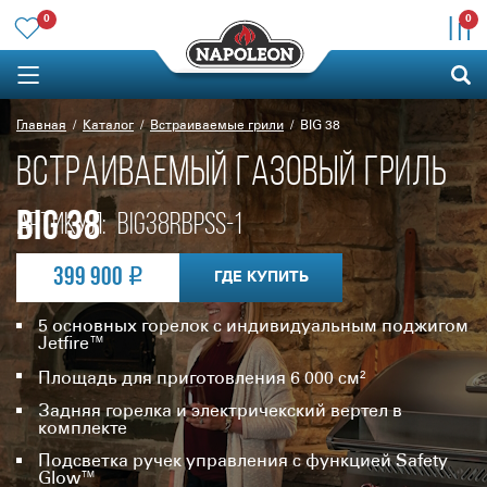
0
0
Главная
Каталог
Встраиваемые грили
BIG 38
ВСТРАИВАЕМЫЙ ГАЗОВЫЙ ГРИЛЬ
BIG 38
Артикул:
BIG38RBPSS-1
399 900
ГДЕ КУПИТЬ
5 основных горелок с индивидуальным поджигом
Jetfire™
Площадь для приготовления 6 000 см²
Задняя горелка и электричекский вертел в
комплекте
Подсветка ручек управления с функцией Safety
Glow™