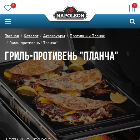
0
0
Главная
Каталог
Аксессуары
Противни и Планчи
Гриль-противень "Планча"
ГРИЛЬ-ПРОТИВЕНЬ "ПЛАНЧА"