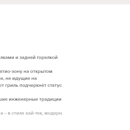
ками и задней горелкой
атио-зону на открытом
се, не идущие на
т гриль подчеркнёт статус
шие инженерные традиции
– в стиле хай-тек, модерн