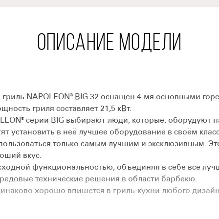
ОПИСАНИЕ МОДЕЛИ
иль NAPOLEON® BIG 32 оснащен 4-мя основными горел
щность гриля составляет 21,5 кВт.
EON® серии BIG выбирают люди, которые, оборудуют п
тят установить в неё лучшее оборудование в своём клас
ользоваться только самым лучшим и эксклюзивным. Это
роший вкус.
одной функциональностью, объединяя в себе все луч
едовые технические решения в области барбекю.
ково хорошо впишется в гриль-кухни любого дизайна 