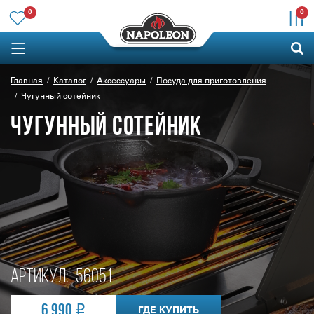
0
0
Главная
Каталог
Аксессуары
Посуда для приготовления
Чугунный сотейник
ЧУГУННЫЙ СОТЕЙНИК
Артикул:
56051
6 990
ГДЕ КУПИТЬ