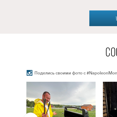
СО
Поделись своими фото с #NapoleonMo