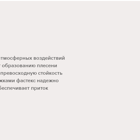
 атмосферных воздействий
ет образованию плесени
 превосходную стойкость
ежками фастекс надежно
беспечивает приток