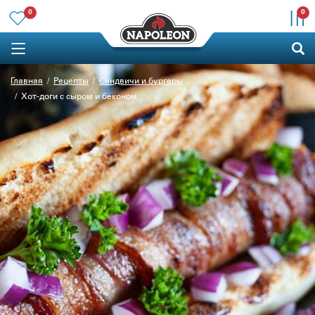
0
0
Главная
Рецепты
Сендвичи и бургеры
Хот-доги с сыром и беконом