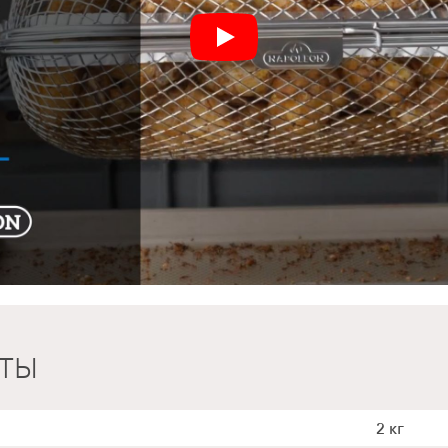
НТЫ
2 кг