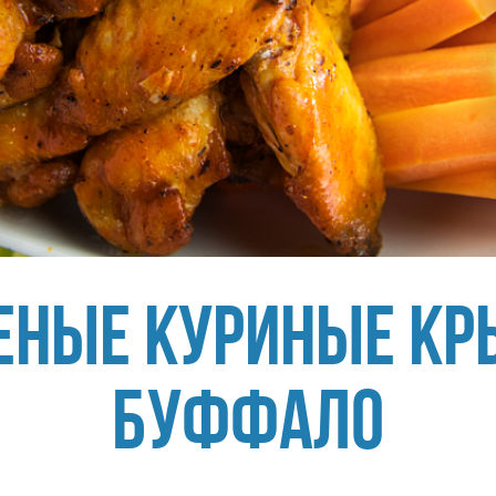
еные куриные кр
Буффало