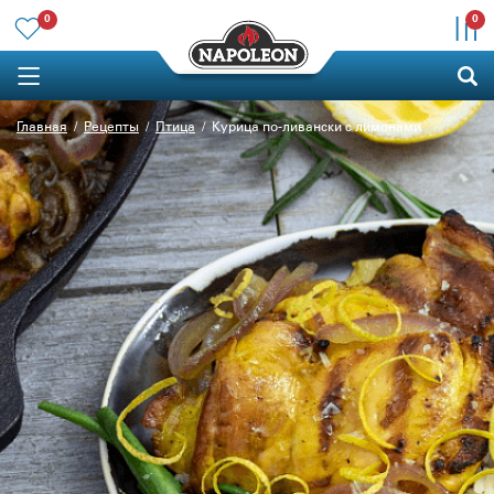
0
0
Главная
Рецепты
Птица
Курица по-ливански с лимонами