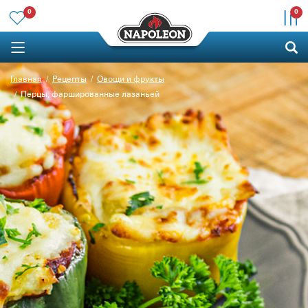
0
0
Главная
Рецепты
Овощи и фрукты
Перцы, фаршированные лазаньей