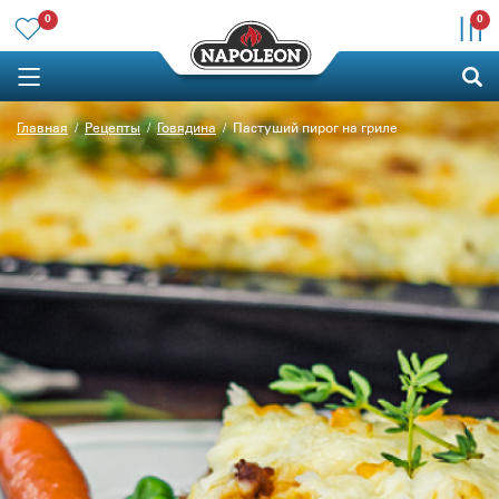
0
0
Главная
Рецепты
Говядина
Пастуший пирог на гриле