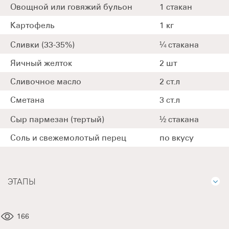
Овощной или говяжий бульон
1 стакан
Картофель
1 кг
Сливки (33-35%)
¼ стакана
Яичный желток
2 шт
Сливочное масло
2 ст.л
Сметана
3 ст.л
Сыр пармезан (тертый)
½ стакана
Соль и свежемолотый перец
по вкусу
ЭТАПЫ
166