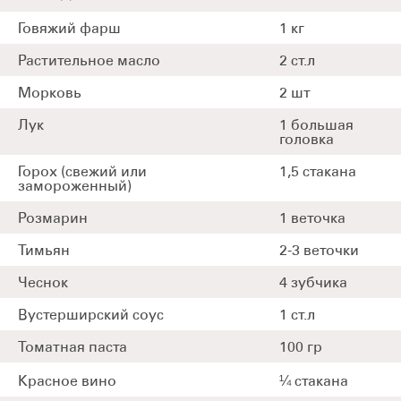
Говяжий фарш
1 кг
Растительное масло
2 ст.л
Морковь
2 шт
Лук
1 большая
головка
Горох (свежий или
1,5 стакана
замороженный)
Розмарин
1 веточка
Тимьян
2-3 веточки
Чеснок
4 зубчика
Вустерширский соус
1 ст.л
Томатная паста
100 гр
Красное вино
¼ стакана