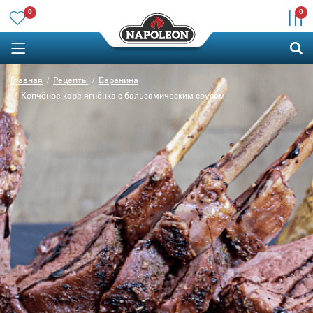
0
0
Главная
Рецепты
Баранина
Копчёное каре ягнёнка с бальзамическим соусом