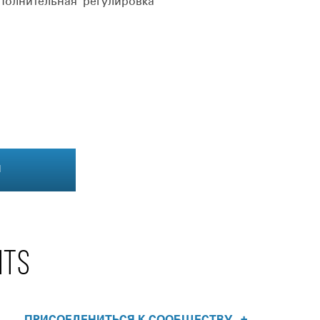
полнительная регулировка
Я
NTS
+