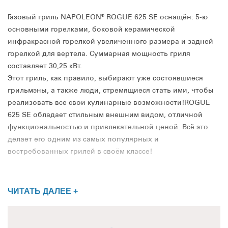
Газовый гриль NAPOLEON® ROGUE 625 SE оснащён: 5-ю
основными горелками, боковой керамической
инфракрасной горелкой увеличенного размера и задней
горелкой для вертела. Суммарная мощность гриля
составляет 30,25 кВт.
Этот гриль, как правило, выбирают уже состоявшиеся
грильмэны, а также люди, стремящиеся стать ими, чтобы
реализовать все свои кулинарные возможности!ROGUE
625 SE обладает стильным внешним видом, отличной
функциональностью и привлекательной ценой. Всё это
делает его одним из самых популярных и
востребованных грилей в своём классе!
ЧИТАТЬ ДАЛЕЕ +
Высота гриля с закрытой крышкой составляет 123 см., а
его ширина, с разложенными столиками - 168 см. Высота
рабочей поверхности - 93 см., а высота гриля с открытой