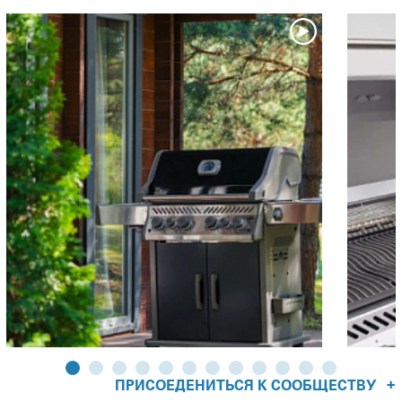
избыточных языков пламени.
Испарители в гриле ROGUE 625 SE, расположены на
разных уровнях с определённым уклоном. В проекции
сверху между ними очень маленькие зазоры.
Такая конструкция образует сложный лабиринт для
восходящих потоков горячего воздуха, что приводит к
наилучшему прогреву как Активных, так и Пассивных
испарителей.
В результате этих факторов, гриль-система NAPOLEON®
обладает превосходными конвекционными
характеристиками!
Чем меньше зазоры между испарителями:
Тем большая площадь является источником
инфракрасного излучения, воздействующего на рабочую
поверхность гриля. И эффективней испаряются
стекающие с продуктов соки! Именно в результате
испарения стекающих соков и жира создается «тот
самый» дымок и аромат барбекю, который мы с вами все
+
ПРИСОЕДЕНИТЬСЯ К СООБЩЕСТВУ
так полюбили!