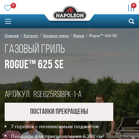
0
0
Главная
Каталог
Газовые грили
Rogue
Rogue™ 625 SE
ГАЗОВЫЙ ГРИЛЬ
ROGUE™ 625 SE
Артикул:
RSE625RSIBPK-1-A
Поставки прекращены
7 горелок с независимым поджигом
Площадь для приготовления 6 300 см²