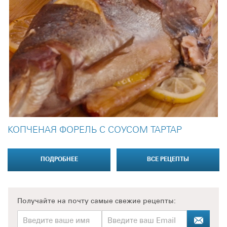
Благодаря своим функциональным возможностям,
NAPOLEON® ROGUE 625 SE позволит воплотить в жизнь
огромное количество кулинарных рецептов и абсолютно
точно удовлетворит гастрономические запросы
продвинутых поваров.
Качество грилей NAPOLEON® серии ROGUE
подтверждается внушительной гарантией. Этот гриль
будет надёжно служить вам десятки лет, а не несколько
сезонов!
Если у вас остались вопросы по данной модели или
другой продукции из линейки NAPOLEON®, обращайтесь к
КОПЧЕНАЯ ФОРЕЛЬ С СОУСОМ ТАРТАР
нашим официальным партнёрам в вашем регионе!
ПОДРОБНЕЕ
ВСЕ РЕЦЕПТЫ
Получайте на почту
самые свежие рецепты: