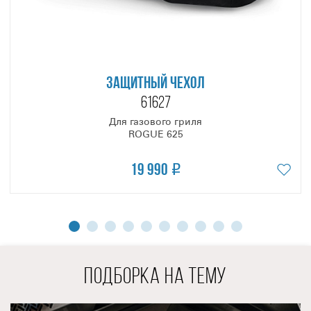
поверхности. А инновационная гриль-система с
испарителями, расположенными на разных уровнях,
обеспечивает свободную циркуляцию плотных потоков
конвекционного жара и равномерную интенсивность
инфракрасного излучения, эффективно воздействующих
ЗАЩИТНЫЙ ЧЕХОЛ
на всю площадь рабочей поверхности, не оставляя
61627
холодных зон.
Большой размер рабочей поверхности и высокая крышка
Для газового гриля
при одной, включённой на минимум, горелке,
ROGUE 625
обеспечивают возможность грилю ROGUE 625 SE
19 990
работать в самом низком температурном режиме!
Используя метод Low & Slow, на этом гриле, Вы сможете
приготовить более широкую палитру блюд, чем на грилях
меньшего размера!
В очаге предусмотрена полка второго яруса глубиной 17
см. Она очень удобна, когда приходится готовить сразу
несколько блюд и необходимо сформировать разные
ПОДБОРКА НА ТЕМУ
температурные зоны. И при этом, её легко убрать, если
нужно.