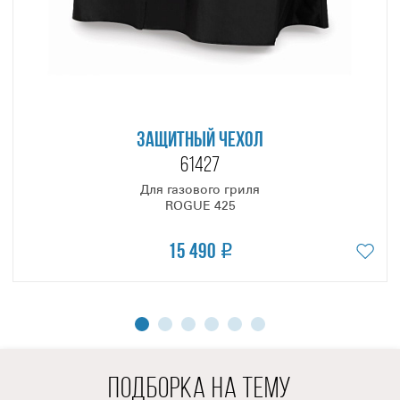
самый» дымок и аромат барбекю, который мы с вами все
так полюбили!
Благодаря эффективному испарению меньше соков и
жира поступает в лоток жиро-сборник, и вы будете реже
чистить свой гриль!
Такая конструкция гриль-системы значительно
ЗАЩИТНЫЙ ЧЕХОЛ
превосходит прочие аналоги и является инновационной
61427
в области барбекю!
Очаг гриля выполнен из литого алюминия и оснащён
Для газового гриля
ROGUE 425
тремя основными газовыми горелками из нержавеющей
стали, мощностью 4,75 кВт каждая. Такой мощности будет
15 490
достаточно, чтобы обеспечить быстрый набор и
удержание температуры на заданном уровне даже зимой!
Каждая горелка оснащена индивидуальной системой
мгновенного поджига - JETFIRE™, которая срабатывает в
момент поворота ручки управления. JETFIRE™ - это очень
надежная пьезо-электрическая система, которая работает
ПОДБОРКА НА ТЕМУ
без батареек и гарантирует поджиг, при каждом