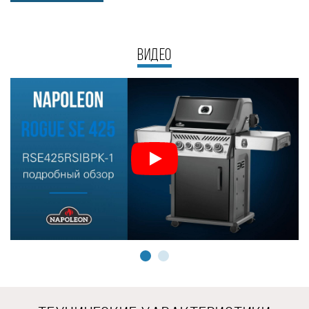
Ручки управления оснащены подсветкой приятного
лунного света. Такая опция полезна не только для более
комфортного управления в тёмное время суток. Эту
ВИДЕО
функцию можно использовать в качестве визуальной
«напоминалки». Если вы возьмёте за правило всегда
использовать подсветку ручек управления, когда
работаете на гриле, то светящиеся ручки будут означать,
что гриль работает и вы не забудете его выключить.
С левой и правой стороны от очага расположены
функциональные столики. Оба столика имеют крючки для
удобного размещения кухонных принадлежностей.
В левом боковом столике находится высокоэффективная
керамическая инфракрасная горелка SIZZLE ZONE™
увеличенного размера, с индивидуальной системой
электронного поджига. Она уникальна тем, что обладает
высокой мощностью и разогревается от 0 до 800 градусов
всего за 2 минуты.
Источник такой высокой температуры пригодится для
шоковой обработки пищи, например, для запечатывания