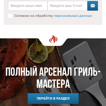
Качество грилей NAPOLEON® серии ROUGE
подтверждается внушительной гарантией. Этот гриль
будет надёжно служить вам десятки лет, а не несколько
Согласен на обработку
персональных данных
сезонов!
Если у вас остались вопросы по данной модели или
другой продукции из линейки NAPOLEON®, обращайтесь к
нашим официальным партнёрам в вашем регионе!
Полный арсенал гриль-
мастера
ПЕРЕЙТИ В РАЗДЕЛ