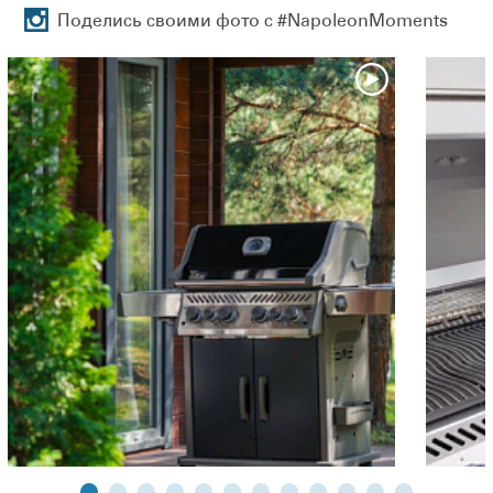
Со сложенным столиком габаритная ширина гриля
Поделись своими фото с #NapoleonMoments
составит 114 см. В таком состоянии гриль займет меньше
места, что может быть особенно актуальным при его
хранении в ограниченном пространстве.
Размер основной рабочей поверхности гриля ROUGE
425 SE составляет 60 х 45 см. Поверхность такого размера
позволит разместить, например, 20 котлет для бургеров.
Она состоит из двусторонних чугунных решёток,
покрытых фарфоровой эмалью для защиты от коррозии и
обеспечивает равномерную передачу тепла. На одной из
сторон решёток есть специальные желобки где
собираются стекающие соки, которые в последствии
испаряются и придают дополнительный аромат блюду, а
благодаря своей уникальной, запатентованной волнистой
форме WAVE™, такие решётки предотвращают от падения
в очаг продукты маленького размера.
Под решётками гриля находятся испарители, которые
изготовлены из нержавеющей стали, имеют V-образную
форму и специальные технологические окошки, чтобы