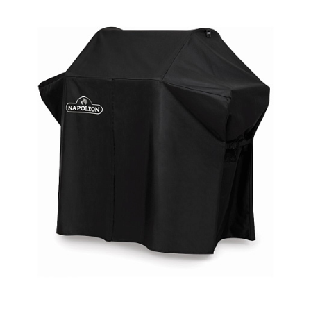
нужно.
ROGUE 425 RSB оснащен задней горелкой для
вертела, мощностью 5,0 кВт. На электрическом вертеле,
которым укомплектован гриль, вы сможете приготовить
невероятно сочные и ароматные блюда с румяной
корочкой.
Если вы обнаружите в своём новом гриле Наполеон,
следы обжига – не удивляйтесь! Это следы тестирований,
которые проводятся на заводе изготовителя с целью
контроля высоких стандартов качества.
Как и все стационарные газовые грили
NAPOLEON®, ROGUE 425 RSB является гибридным, то
есть в нём можно готовить и на раскаленных углях,
используя чугунный лоток. При этом процесс розжига
углей будет быстрым и комфортным.
Для того, чтобы воспользоваться чугунным лотком,
необходимо установить его внутрь гриля, поверх газовых
горелок. Насыпать в него уголь и при желании добавить
щепу для копчения в специальный отсек, если требуется