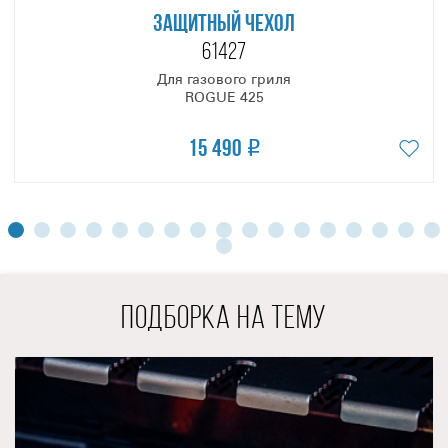
придать блюду особый аромат. Включить горелки, чтобы
ЗАЩИТНЫЙ ЧЕХОЛ
поджечь уголь, и, когда он разожжётся, выключить газ. И
61427
вы сможете готовить на газовом гриле, как на угольном с
Для газового гриля
возможностью использования прямого или косвенного
ROGUE 425
методов приготовления!
Основание гриля изготовлено из оцинкованной стали
15 490
с порошковым покрытием и имеет четыре всепогодных
колеса со стопорами для надежной фиксации гриля на
выбранном месте.
Фасад основания закрыт дверкой, за которой
располагаются поддон из нержавеющей стали и лоток с
одноразовым вкладышем для сбора жира. В свободном
пространстве можно разместить аксессуары, а
ПОДБОРКА НА ТЕМУ
установленный здесь же газовый баллон не изменит
внешний вид гриля и ваш ROGUE 425 всегда будет
выглядеть эстетично!
Благодаря своим функциональным
возможностям, ROGUE 425 RSB позволит воплотить в