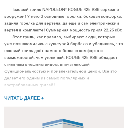
Газовый гриль NAPOLEON® ROGUE 425 RSB серьёзно
вооружён! У него 3 основные горелки, боковая конфорка,
задняя горелка для вертела, да ещё и сам электрический
вертел в комплекте! Суммарная мощность гриля 22,25 кВт.
Этот гриль, как правило, выбирают люди, которые
уже познакомились с культурой барбекю и убедились, что
газовый гриль даёт намного больше комфорта и
возможностей, чем угольный. ROUGE 425 RSB обладает
стильным внешним видом, впечатляющей
функциональностью и привлекательной ценой. Всё это
делает его одним из самых популярных и
востребованных грилей!
ЧИТАТЬ ДАЛЕЕ +
Высота гриля с закрытой крышкой составляет 123 см., а
его ширина, с разложенными столиками - 130 см. Высота
рабочей поверхности - 93 см., а самая высокая часть
гриля при открытой крышке находится на отметке 160 см.
Крышка покрыта фарфоровой эмалью, а её