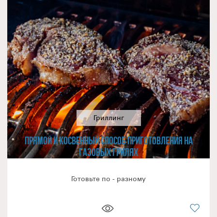
жизнь огромное количество кулинарных рецептов и
абсолютно точно удовлетворит гастрономические
запросы увлеченных поваров-любителей.
Качество грилей NAPOLEON®
серии ROGUE подтверждается внушительной гарантией.
Этот гриль будет надёжно служить вам десятки лет, а не
несколько сезонов!Если у вас остались вопросы по
данной модели или другой продукции из линейки
NAPOLEON®, обращайтесь к нашим официальным
партнёрам в вашем регионе.
Гриллинг
ПРЯМОЙ И КОСВЕННЫЙ СПОСОБ ПРИГОТОВЛЕНИЯ НА
ГАЗОВЫХ ГРИЛЯХ
Готовьте по - разному