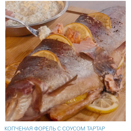
гастрономические запросы увлеченных поваров.
Качество грилей NAPOLEON®
серии ROGUE подтверждается внушительной гарантией.
Этот гриль будет надежно служить вам десятки лет, а не
несколько сезонов!
Если у вас остались вопросы по данной модели или
другой продукции из линейки NAPOLEON®, обращайтесь к
нашим официальным партнёрам в вашем регионе!
КОПЧЕНАЯ ФОРЕЛЬ С СОУСОМ ТАРТАР