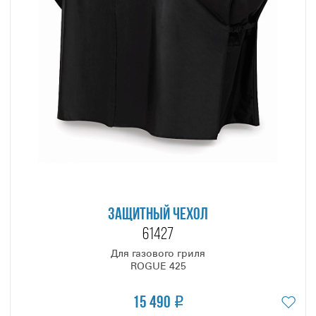
на всю площадь рабочей поверхности, не оставляя
холодных зон.
Над рабочей поверхностью предусмотрена
многофункциональная полка второго яруса глубиной 17,0
см. Она изготовлена из листа пищевой нержавеющей
стали толщиной 2,0 мм., содержит специальные
конусообразные вырезы и множество отверстий
различной формы для размещения продуктов.
Такую полку очень удобно использовать, когда
приходится готовить сразу несколько блюд и необходимо
сформировать разные температурные зоны. И при этом,
её легко убрать, если нужно.
ЗАЩИТНЫЙ ЧЕХОЛ
ROGUE 425 SE Phantom оснащен задней горелкой
61427
для вертела, мощностью 5,0 кВт. На опциональном
электрическом вертеле вы сможете приготовить
Для газового гриля
невероятно сочные и ароматные блюда с румяной
ROGUE 425
корочкой.
15 490
Если вы обнаружите в своём новом гриле Наполеон,