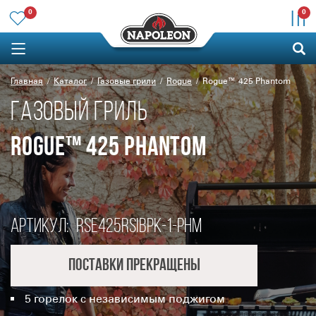
0
0
Главная
Каталог
Газовые грили
Rogue
Rogue™ 425 Phantom
ГАЗОВЫЙ ГРИЛЬ
ROGUE™ 425 PHANTOM
Артикул:
RSE425RSIBPK-1-PHM
Поставки прекращены
5 горелок с независимым поджигом