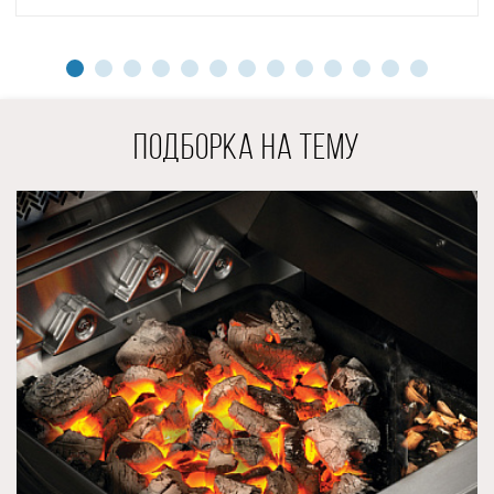
вот такие следы обжига – не удивляйтесь! Это следы
тестирований, которые проводятся на заводе
изготовителя с целью контроля высоких стандартов
качества.
Как и все стационарные газовые грили
NAPOLEON®, ROGUE 425 SE Phantom является
ПОДБОРКА НА ТЕМУ
гибридным, то есть в нём можно готовить И на
раскаленных углях, используя вот такой чугунный лоток.
При этом процесс розжига углей будет быстрым и
комфортным.
Для того, чтобы воспользоваться данным лотком,
необходимо установить его внутрь гриля, поверх газовых
горелок. Насыпать в него уголь и при желании добавить
щепу для копчения в специальный отсек, если требуется
придать блюду особый аромат. Включить горелки, чтобы
поджечь уголь, и, когда он разожжётся, выключить газ. И
вы сможете готовить на газовом гриле, как на угольном с
возможностью использования прямого или косвенного
методов приготовления!