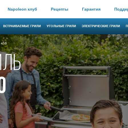
Napoleon клуб
Рецепты
Гарантия
Подде
ВСТРАИВАЕМЫЕ ГРИЛИ
УГОЛЬНЫЕ ГРИЛИ
ЭЛЕКТРИЧЕСКИЕ ГРИЛИ
П
 410
ИЛЬ
0