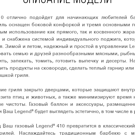
410 отлично подойдет для начинающих любителей б
Гриль оснащен боковой конфоркой и тремя основными 
ным использование как прямого, так и косвенного жара
и снабжена системой индивидуального поджига, кото
я. Зимой и летом, надежный и простой в управлении Le
довать семью и друзей разнообразными мясными, рыб
ить, запекать, томить, готовить выпечку и десерты. 
ить продукты на сковороде, сделать теплый гарнир или
ышкой гриля.
ие гриля закрыто дверцами, которые защищают внутр
изита птиц и животных, а также минимизируют время 
 чистоты. Газовый баллон и аксессуары, размещенн
и Ваш Legend® будет выглядеть эстетично, в том числе 
д Ваш газовый Legend® 410 превратится в классический
грилей. Наслаждайтесь традиционным барбекю с м